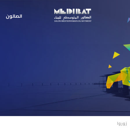
الصالون
زوروا