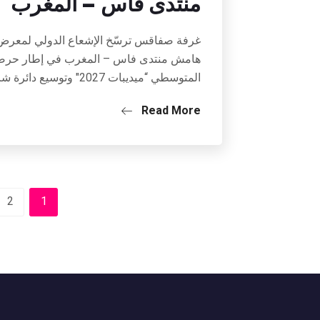
منتدى فاس – المغرب
هامش منتدى فاس – المغرب في إطار حرصها ا
المتوسطي “ميديبات 2027″ وتوسيع دائرة شركائه، اغتنمت غرفة التجارة والصناعة بصفاقس…
Read More
2
1