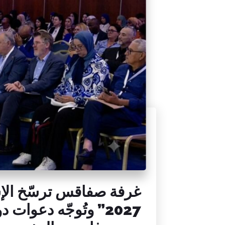
غرفة صفاقس ترسّخ الإ
2027” وتُوجّه دعوا